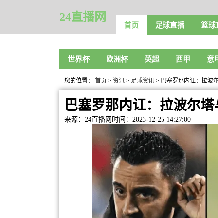
24直播网
首页
足球直播
篮球
世界杯
欧洲杯
英超
西甲
意
您的位置：
首页
>
资讯
>
足球资讯
> 巴塞罗那内讧：拉波
巴塞罗那内讧：拉波尔塔
来源：24直播网
时间：2023-12-25 14:27:00