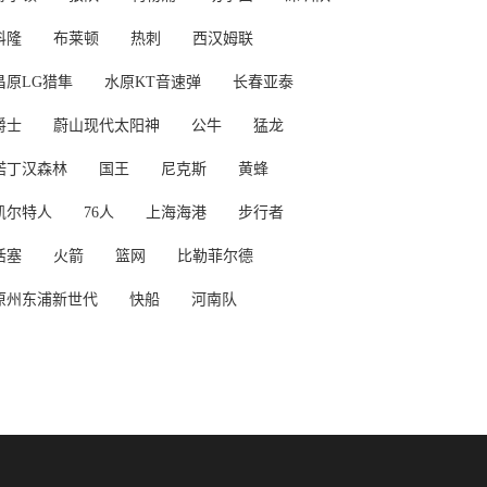
科隆
布莱顿
热刺
西汉姆联
昌原LG猎隼
水原KT音速弹
长春亚泰
爵士
蔚山现代太阳神
公牛
猛龙
诺丁汉森林
国王
尼克斯
黄蜂
凯尔特人
76人
上海海港
步行者
活塞
火箭
篮网
比勒菲尔德
原州东浦新世代
快船
河南队