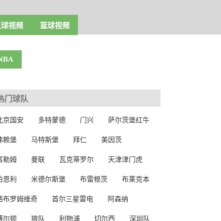
足球视频
篮球视频
NBA
热门球队
北京国安
多特蒙德
门兴
萨尔茨堡红牛
弗赖堡
马特斯堡
拜仁
美因茨
富勒姆
曼联
瓦克蒂罗尔
天津津门虎
伯恩利
米德尔斯堡
布雷根茨
布莱克本
西布罗姆维奇
首尔三星雷电
阿森纳
博尔顿
狼队
利物浦
切尔西
深圳队