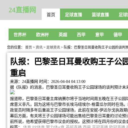
24直播网
首页
足球直播
篮球直播
足球
世界杯
欧洲杯
英超
西甲
意甲
德甲
您的位置：
首页
>
资讯
>
足球资讯
> 队报：巴黎圣日耳曼收购王子公园的谈判
队报：巴黎圣日耳曼收购王子公
重启
来源：24直播网
时间：2026-04-04 04:13:00
据《队报》的消息，巴黎圣日耳曼收购王子公园球场的谈判预计未
报道称，巴黎圣日耳曼主席纳赛尔将于当地时间周五晚在王子公园
席意义非凡，因为这将与巴黎市长埃马纽埃尔-格雷瓜尔同时在场
政官员时隔多年后重返王子公园球场，此前在安妮-伊达尔戈执政
幕后方面，有关将王子公园球场可能出售给巴黎圣日耳曼的讨论预
前所说，他希望获得巴黎市议会的授权。这预计将在四月份的议会
标签：
体育
PP体育
聚力体st育
英超直播
西甲
亚冠直播
欧冠直播