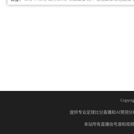
Copyrig
提供专业足球比分直播和AI预测分
本站所有直播信号源和视