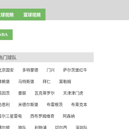
足球视频
篮球视频
NBA
热门球队
北京国安
多特蒙德
门兴
萨尔茨堡红牛
弗赖堡
马特斯堡
拜仁
富勒姆
美因茨
曼联
瓦克蒂罗尔
天津津门虎
伯恩利
米德尔斯堡
布雷根茨
布莱克本
首尔三星雷电
西布罗姆维奇
阿森纳
博尔顿
狼队
利物浦
切尔西
深圳队