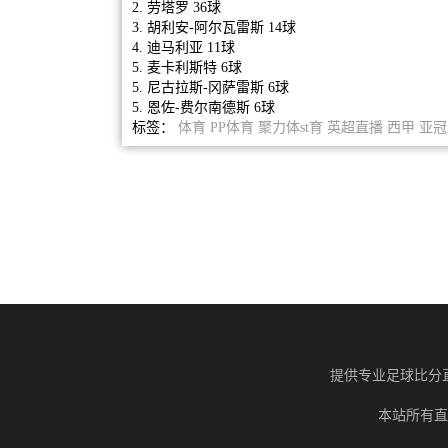
2. 劳塔罗 36球
3. 胡利安-阿尔瓦雷斯 14球
4. 迪马利亚 11球
5. 麦卡利斯特 6球
5. 尼古拉斯-冈萨雷斯 6球
5. 恩佐-费尔南德斯 6球
标签：
体育
PP体育
聚力体st育
英超直播
西甲
亚冠
提供专业足球比分
本站所有直