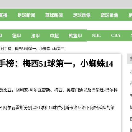
直播
足球新闻
篮球新闻
足球录像
篮球录像
NBL
CBA
甲
德甲
法甲
中超
韩篮甲
射手榜：梅西51球第一，小蜘蛛14球第三
榜：梅西51球第一，小蜘蛛14
胜赞比亚，胡利安-阿尔瓦雷斯、梅西、奥塔门迪以及巴伦廷-巴尔科
-阿尔瓦雷斯分别以51球和14球位列斯卡洛尼治下阿根廷队的第