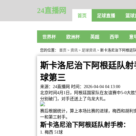
24直播网
首页
足球直播
篮球
世界杯
欧洲杯
英超
西甲
意
您的位置：
首页
>
资讯
>
足球资讯
> 斯卡洛尼治下阿根廷队
斯卡洛尼治下阿根廷队射手
球第三
来源：24直播网
时间：2026-04-04 04:13:00
北京时间4月1日，阿根廷国家队在友谊赛中5-0大
分别破门，对手还送上了乌龙大礼。
赛后根据统计，算上本场比赛的进球，梅西和胡利安
一和第三射手。
斯卡洛尼治下阿根廷队射手榜：
1. 梅西 51球