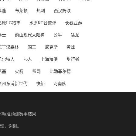
科隆
布莱顿
热刺
西汉姆联
昌原LG猎隼
水原KT音速弹
长春亚泰
爵士
蔚山现代太阳神
公牛
猛龙
诺丁汉森林
国王
尼克斯
黄蜂
凯尔特人
76人
上海海港
步行者
活塞
火箭
篮网
比勒菲尔德
原州东浦新世代
快船
河南队
术精准预测赛事结果
理，谢谢。