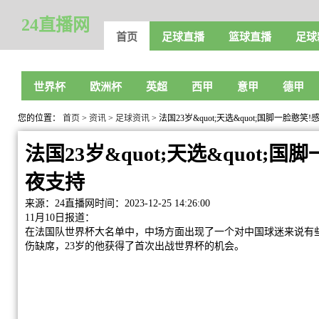
24直播网
首页
足球直播
篮球直播
足球
世界杯
欧洲杯
英超
西甲
意甲
德甲
您的位置：
首页
>
资讯
>
足球资讯
> 法国23岁&quot;天选&quot;国脚一脸憨
法国23岁&quot;天选&quot;
夜支持
来源：24直播网
时间：2023-12-25 14:26:00
11月10日报道：
在法国队世界杯大名单中，中场方面出现了一个对中国球迷来说有
伤缺席，23岁的他获得了首次出战世界杯的机会。