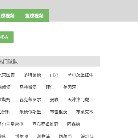
足球视频
篮球视频
NBA
热门球队
北京国安
多特蒙德
门兴
萨尔茨堡红牛
弗赖堡
马特斯堡
拜仁
美因茨
富勒姆
瓦克蒂罗尔
曼联
天津津门虎
伯恩利
米德尔斯堡
布雷根茨
布莱克本
首尔三星雷电
西布罗姆维奇
阿森纳
狼队
博尔顿
利物浦
切尔西
深圳队