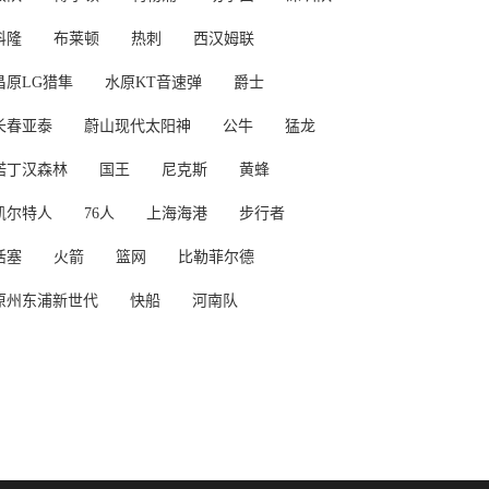
科隆
布莱顿
热刺
西汉姆联
昌原LG猎隼
水原KT音速弹
爵士
长春亚泰
蔚山现代太阳神
公牛
猛龙
诺丁汉森林
国王
尼克斯
黄蜂
凯尔特人
76人
上海海港
步行者
活塞
火箭
篮网
比勒菲尔德
原州东浦新世代
快船
河南队