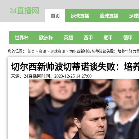
24直播网
首页
足球直播
篮球直播
足球
世界杯
欧洲杯
英超
西甲
意甲
德甲
您的位置：
首页
>
资讯
>
足球资讯
> 切尔西新帅波切蒂诺谈失败：培养年轻力
切尔西新帅波切蒂诺谈失败：培
来源：24直播网
时间：2023-12-25 14:27:00