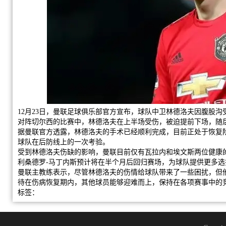
12月23日，曼联足球俱乐部官方宣布，球队中卫林德洛夫因腹股
对阵切尔西的比赛中，林德洛夫在上半场受伤，被迫提前下场，随
据曼联官方透露，林德洛夫的手术已经顺利完成，目前正处于恢复
球队在后防线上的一次考验。
受到林德洛夫伤缺的影响，曼联目前仅有瓦拉内和埃文斯两位健康
利桑德罗-马丁内斯预计将在半个月后回归赛场，为球队提供更多选
曼联主教练表示，尽管林德洛夫的伤情给球队带来了一些困扰，但
待在伤病恢复期内，其他球员能够迎难而上，保持在各项赛事中的
标签：