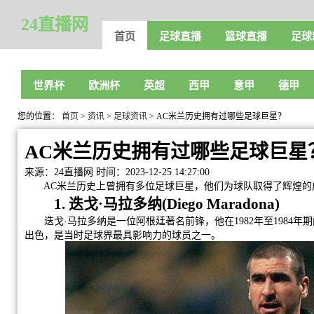
24直播网
首页
足球直播
篮球直播
足球
世界杯
欧洲杯
英超
西甲
意甲
德甲
您的位置：
首页
>
资讯
>
足球资讯
> AC米兰历史拥有过哪些足球巨星？
AC米兰历史拥有过哪些足球巨星
来源：24直播网
时间：2023-12-25 14:27:00
AC米兰历史上曾拥有多位足球巨星，他们为球队取得了辉煌的
1. 迭戈·马拉多纳(Diego Maradona)
迭戈·马拉多纳是一位阿根廷著名前锋，他在1982年至1984年
出色，是当时足球界最具影响力的球员之一。