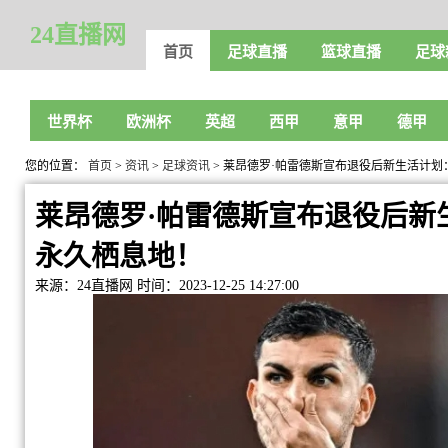
24直播网
首页
足球直播
篮球直播
足球
世界杯
欧洲杯
英超
西甲
意甲
德甲
您的位置：
首页
>
资讯
>
足球资讯
> 莱昂德罗·帕雷德斯宣布退役后新生活计
莱昂德罗·帕雷德斯宣布退役后新
永久栖息地！
来源：24直播网
时间：2023-12-25 14:27:00