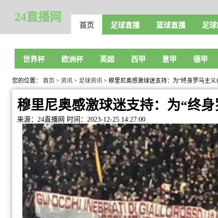
24直播网
首页
足球直播
篮球直播
足球
世界杯
欧洲杯
英超
西甲
意甲
德甲
您的位置：
首页
>
资讯
>
足球资讯
> 穆里尼奥感激球迷支持：为“终身罗马主义
穆里尼奥感激球迷支持：为“终身
来源：24直播网
时间：2023-12-25 14:27:00