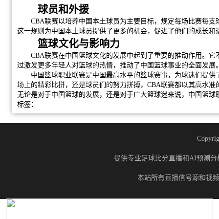
球员和外援
CBA联赛以培养中国本土球员为主要目标，规定每场比赛每支球
这一规则为中国本土球员提供了更多的机会，促进了他们的成长和
篮球文化与影响力
CBA联赛在中国篮球文化的发展中起到了重要的推动作用。它
过激发更多年轻人对篮球的热情，推动了中国篮球事业的全面发展
中国篮球职业联赛是中国最高水平的篮球赛事，为球迷们提供了
场上的精彩比拼，还是球员们的努力拼搏，CBA联赛都以其高水准
无论是对于中国篮球的发展，还是对于广大篮球迷来说，中国篮球
标签：
Copyrig
提供专业足球比分直播和AI预测分
本站所有直播信号源和视