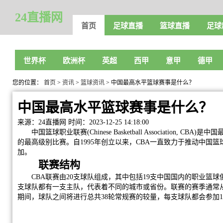
24直播网
首页
足球直播
篮球直播
足球
世界杯
欧洲杯
英超
西甲
意甲
德甲
您的位置：
首页
>
资讯
>
篮球资讯
> 中国最高水平篮球赛事是什么？
中国最高水平篮球赛事是什么？
来源：24直播网
时间：2023-12-25 14:18:00
中国篮球职业联赛(Chinese Basketball Association,
的最高级别比赛。自1995年创立以来，CBA一直致力于推动中国
加。
联赛结构
CBA联赛由20支球队组成，其中包括19支中国国内的职业篮球俱
支球队都有一支主队，代表着不同的城市或省份。联赛的赛季通常从
期间，球队之间将进行总共38轮常规赛的较量，每支球队都会参加1