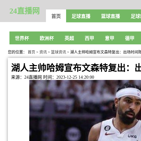
24直播网
首页
足球直播
篮球直播
足球
世界杯
欧洲杯
英超
西甲
意甲
德甲
您的位置：
首页
>
资讯
>
篮球资讯
> 湖人主帅哈姆宣布文森特复出：出场时间限制
湖人主帅哈姆宣布文森特复出：出场
来源：24直播网
时间：2023-12-25 14:20:00