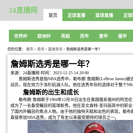
24直播网
首页
足球直播
篮球直播
足球
世界杯
欧洲杯
英超
西甲
意甲
德甲
您的位置：
首页
>
资讯
>
篮球资讯
> 詹姆斯选秀是哪一年？
詹姆斯选秀是哪一年？
来源：24直播网
时间：2023-12-25 14:20:00
詹姆斯选秀是指NBA选秀中，勒布朗·詹姆斯(LeBron Jame
动员，现在效力于洛杉矶湖人队。他在选秀年份的选择对于整个NB
詹姆斯的出生和成长
勒布朗·詹姆斯于1984年12月30日出生在美国俄亥俄州的阿克
成为了一名备受瞩目的篮球新秀。他在圣文森特-圣玛丽高中的职
了国内外瞩目的焦点人物。由于他的独特天赋和出色的表现，勒布
直接参加NBA选秀，成为了有史以来最受期待的球员之一。