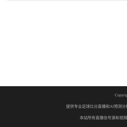
Copyrig
提供专业足球比分直播和AI预测分
本站所有直播信号源和视