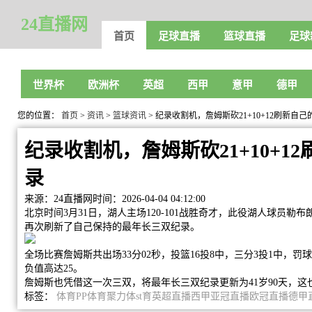
24直播网
首页
足球直播
篮球直播
足球
世界杯
欧洲杯
英超
西甲
意甲
德甲
您的位置：
首页
>
资讯
>
篮球资讯
> 纪录收割机，詹姆斯砍21+10+12刷新自
纪录收割机，詹姆斯砍21+10+1
录
来源：24直播网
时间：2026-04-04 04:12:00
北京时间3月31日，湖人主场120-101战胜奇才，此役湖人球员勒布朗
再次刷新了自己保持的最年长三双纪录。
全场比赛詹姆斯共出场33分02秒，投篮16投8中，三分3投1中，罚球
负值高达25。
詹姆斯也凭借这一次三双，将最年长三双纪录更新为41岁90天，这
标签：
体育
PP体育
聚力体st育
英超直播
西甲
亚冠直播
欧冠直播
德甲