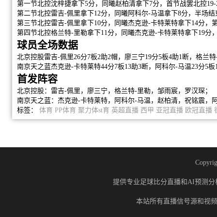
第一节北控沈梓捷拿下5分，同曦赵柏清拿下7分，首节战罢北控19-
第二节北控雷吉-佩里拿下12分，同曦阿科尔-马温拿下8分，半场结束
第三节北控雷吉-佩里拿下10分，同曦杰克逊-卡特莱特拿下14分，第
第四节北控格兰特-里勒拿下11分，同曦杰克逊-卡特莱特拿下19分，最
球员全场数据
北京控股雷吉-佩里26分7板2助2帽，廖三宁19分5板4助1断，格兰特
南京天之蓝杰克逊-卡特莱特44分7板13助3断，阿科尔-马温23分5板
首发阵容
北京控股：雷吉-佩里，廖三宁，格兰特-里勒，邹雨宸，罗汉琛；
南京天之蓝：杰克逊-卡特莱特，阿科尔-马温，赵柏清，祝铭震，
标签：
体育
PP体育
聚力体st育
英超直播
西甲
亚冠直播
欧冠直播
Copyrig
提供专业足球比分直播和AI预测分
本站所有直播信号源和视