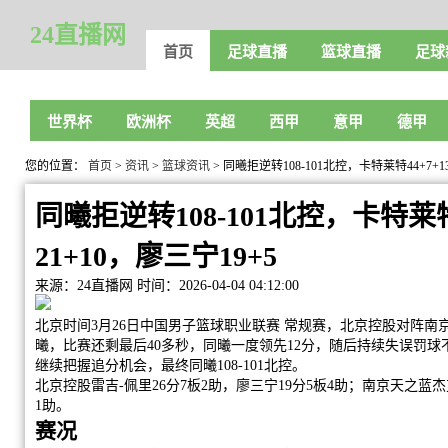
24直播网
首页
足球直播
篮球直播
足球
世界杯
欧洲杯
英超
西甲
意甲
德甲
您的位置：
首页
>
资讯
>
篮球资讯
> 同曦拒逆转108-101北控，卡特莱特44+7+1
同曦拒逆转108-101北控，卡特莱特
21+10，廖三宁19+5
来源：24直播网
时间：2026-04-04 04:12:00
北京时间3月26日中国男子篮球职业联赛 常规赛，北京控股对阵南京
曦，比赛还剩最后40多秒，同曦一度领先12分，随后持续失误罚
继续把握追分机会，最终同曦108-101北控。
北京控股雷吉-佩里26分7板2助，廖三宁19分5板4助；南京天之蓝杰克
1助。
赛况