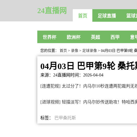
24直播网
首页
足球直播
篮球
世界杯
欧洲杯
英超
西甲
意
您的位置：
首页
>
录像
>
足球录像
> 04月03日 巴甲第9
04月03日 巴甲第9轮 桑
来源：24直播网
时间：2026-04-04
[连遭犯规] 太过分了！内马尔10秒连遭两犯裁判
[进球视频] 轻描淡写！内马尔妙传送助攻！特哈西
标签：
巴甲
桑托斯