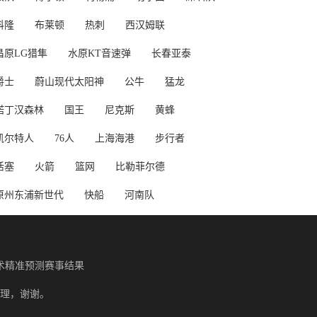
科隆
布莱顿
热刺
西汉姆联
昌原LG猎隼
水原KT音速弹
长春亚泰
爵士
蔚山现代太阳神
公牛
猛龙
诺丁汉森林
国王
尼克斯
黄蜂
凯尔特人
76人
上海海港
步行者
活塞
火箭
篮网
比勒菲尔德
原州东浦新世代
快船
河南队
术精准预测赛事结果
理，谢谢。