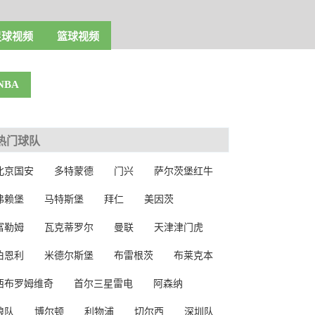
足球视频
篮球视频
NBA
热门球队
北京国安
多特蒙德
门兴
萨尔茨堡红牛
弗赖堡
马特斯堡
拜仁
美因茨
富勒姆
瓦克蒂罗尔
曼联
天津津门虎
伯恩利
米德尔斯堡
布雷根茨
布莱克本
西布罗姆维奇
首尔三星雷电
阿森纳
狼队
博尔顿
利物浦
切尔西
深圳队