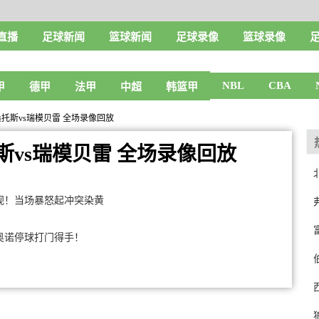
直播
足球新闻
篮球新闻
足球录像
篮球录像
NBL
CBA
甲
德甲
法甲
中超
韩篮甲
轮 桑托斯vs瑞模贝雷 全场录像回放
托斯vs瑞模贝雷 全场录像回放
无视！当场暴怒起冲突染黄
奥诺停球打门得手！