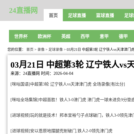
24直播网
首页
足球直播
篮球直播
足球
世界杯
欧洲杯
英超
西甲
意甲
德甲
您的位置：
首页
>
录像
>
足球录像
> 03月21日 中超第3轮 辽宁铁人vs天津津
03月21日 中超第3轮 辽宁铁人v
来源：24直播网
时间：2026-04-04
[咪咕国语]中超第3轮 辽宁铁人vs天津津门虎 全场录像[有比分]
[咪咕全场集锦]中超首胜！铁人3-0津门虎 津门虎一球未进负9分垫
[进球视频]玩的就是技术！邦本宜裕勺子点球破门，铁人3-0领先津
[进球视频]安以恩原地摆腿兜射破门,铁人2-0领先津门虎