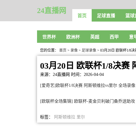
24直播网
首页
足球直播
篮球
世界杯
欧洲杯
英超
西甲
意
您的位置：
首页
>
录像
>
足球录像
> 03月20日 欧联杯1/
03月20日 欧联杯1/8决
来源：24直播网
时间：2026-04-04
[爱奇艺]欧联杯1/8决赛 阿斯顿维拉vs里尔 全场录像
[欧联杯全场集锦] 欧联杯-麦金贝利破门桑乔送助攻 维
标签：
阿斯顿维拉
里尔