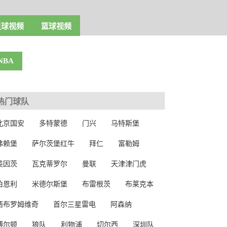
足球视频
篮球视频
NBA
热门球队
北京国安
多特蒙德
门兴
马特斯堡
弗赖堡
萨尔茨堡红牛
拜仁
富勒姆
美因茨
瓦克蒂罗尔
曼联
天津津门虎
伯恩利
米德尔斯堡
布雷根茨
布莱克本
西布罗姆维奇
首尔三星雷电
阿森纳
博尔顿
狼队
利物浦
切尔西
深圳队