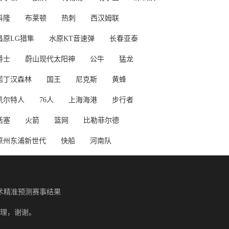
科隆
布莱顿
热刺
西汉姆联
昌原LG猎隼
水原KT音速弹
长春亚泰
爵士
蔚山现代太阳神
公牛
猛龙
诺丁汉森林
国王
尼克斯
黄蜂
凯尔特人
76人
上海海港
步行者
活塞
火箭
篮网
比勒菲尔德
原州东浦新世代
快船
河南队
术精准预测赛事结果
理，谢谢。