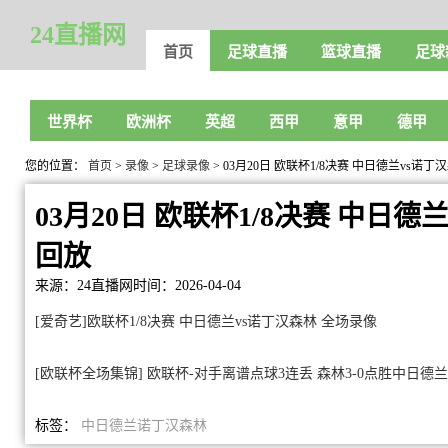
24直播网
首页
足球直播
篮球直播
足球
世界杯
欧洲杯
英超
西甲
意甲
德甲
您的位置：
首页
>
录像
>
足球录像
> 03月20日 欧联杯1/8决赛 中日德兰vs诺
03月20日 欧联杯1/8决赛 中日
回放
来源：24直播网
时间：2026-04-04
[爱奇艺]欧联杯1/8决赛 中日德兰vs诺丁汉森林 全场录像
[欧联杯全场集锦] 欧联杯-对手离谱点球3连丢 森林3-0点胜中日德
标签：
中日德兰
诺丁汉森林