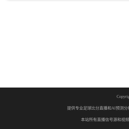
Copyrig
提供专业足球比分直播和AI预测分
本站所有直播信号源和视