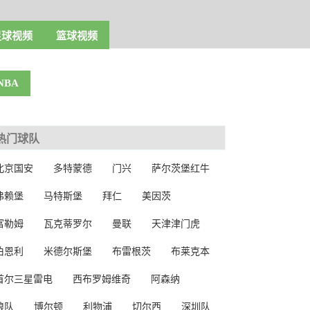
足球视频
篮球视频
NBA
热门球队
北京国安
多特蒙德
门兴
萨尔茨堡红牛
弗赖堡
马特斯堡
拜仁
美因茨
富勒姆
瓦克蒂罗尔
曼联
天津津门虎
伯恩利
米德尔斯堡
布雷根茨
布莱克本
首尔三星雷电
西布罗姆维奇
阿森纳
狼队
博尔顿
利物浦
切尔西
深圳队