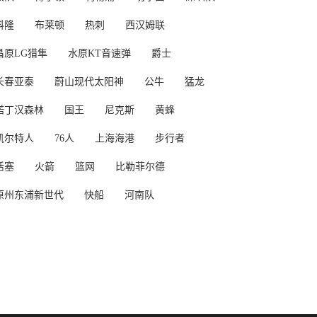
科隆
布莱顿
热刺
西汉姆联
昌原LG猎隼
水原KT音速弹
爵士
长春亚泰
蔚山现代太阳神
公牛
猛龙
诺丁汉森林
国王
尼克斯
黄蜂
凯尔特人
76人
上海海港
步行者
活塞
火箭
篮网
比勒菲尔德
原州东浦新世代
快船
河南队